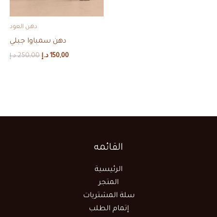
دهن العود
دهن سمباوا جبلي
150,00
د.إ
250,00
د.إ
القائمه
الرئيسية
المتجر
سلة المشتريات
إتمام الطلب