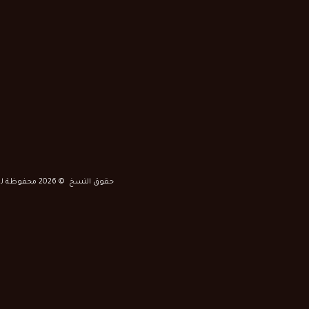
حقوق النسخ © 2026 محفوظة لـ عود الديم للعطور |