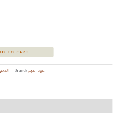
DD TO CART
عود الديم
Brand:
الدخو