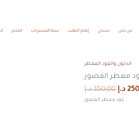
من نحن
حسابي
إتمام الطلب
سلة المشتريات
المتجر
ال
Origin
الدخون والعود المعطر
عود
price
معطر
د معطر القصور
was:
القصور
250
د.إ
350,00
د.إ
quantity
عود معطر القصور