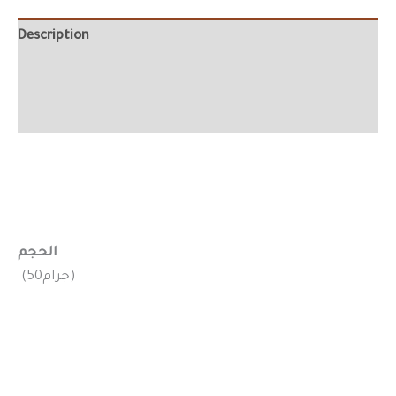
Description
Additional information
Reviews (0)
الحجم
(50جرام)