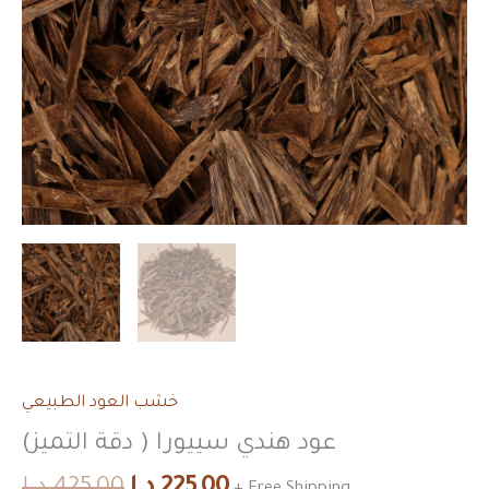
خشب العود الطبيعي
عود هندي سييورا ( دقة التميز)
225,00
د.إ
425,00
د.إ